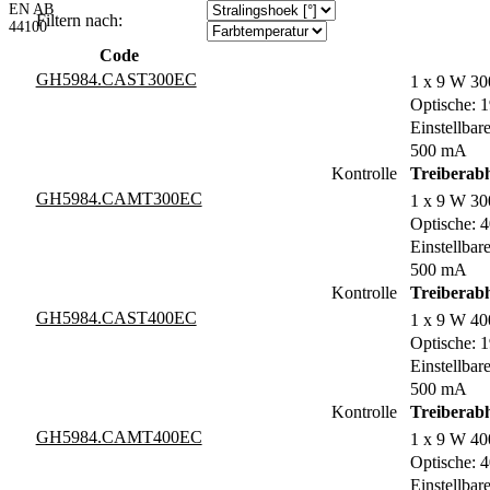
EN AB
Filtern nach:
44100
Code
GH5984.CAST300EC
1 x 9 W 30
Optische: 1
Einstellbare
500 mA
Kontrolle
Treiberab
GH5984.CAMT300EC
1 x 9 W 30
Optische: 4
Einstellbare
500 mA
Kontrolle
Treiberab
GH5984.CAST400EC
1 x 9 W 4
Optische: 1
Einstellbare
500 mA
Kontrolle
Treiberab
GH5984.CAMT400EC
1 x 9 W 4
Optische: 4
Einstellbare