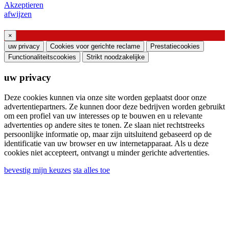
Akzeptieren
Anfrage für Webinar oder Schulung zu
afwijzen
Produkten von Ghidini & Lucitalia
×
Einverständniserklärung (Artikel 7 der EU-
uw privacy
Cookies voor gerichte reclame
Prestatiecookies
Verordnung Nr. 2016/679)
Functionaliteitscookies
Strikt noodzakelijke
uw privacy
Ich erkläre, dass ich die Informationen zur
Verarbeitung personenbezogener Daten gelesen
Deze cookies kunnen via onze site worden geplaatst door onze
habe und der Verarbeitung meiner
advertentiepartners. Ze kunnen door deze bedrijven worden gebruikt
om een ​​profiel van uw interesses op te bouwen en u relevante
personenbezogenen Daten zustimme.
advertenties op andere sites te tonen. Ze slaan niet rechtstreeks
Ich stimme der Verarbeitung meiner
persoonlijke informatie op, maar zijn uitsluitend gebaseerd op de
identificatie van uw browser en uw internetapparaat. Als u deze
persönlichen Daten zu, um kommerzielle oder
cookies niet accepteert, ontvangt u minder gerichte advertenties.
Marketingmitteilungen von Ghidini Lighting Srl zu
bevestig mijn keuzes
sta alles toe
erhalten
Sie können sich jederzeit von solchen Mitteilungen
abmelden. Informationen zum Abbestellen, zu
unseren Datenschutzpraktiken und zu unserer