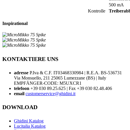
500 mA
Kontrolle
Treiberab
Inspirational
KONTAKTIERE UNS
adresse
P.Iva & C.F. IT03468330984 | R.E.A. BS-536731
Via Monsuello, 211 25065 Lumezzane (BS) | Italy
EMPFÄNGER-CODE: M5UXCR1
telefoon
+39 030 89.25.625 | Fax +39 030 82.48.406
email
customerservice@ghidini.it
DOWNLOAD
Ghidini Katalog
Lucitalia Katalog