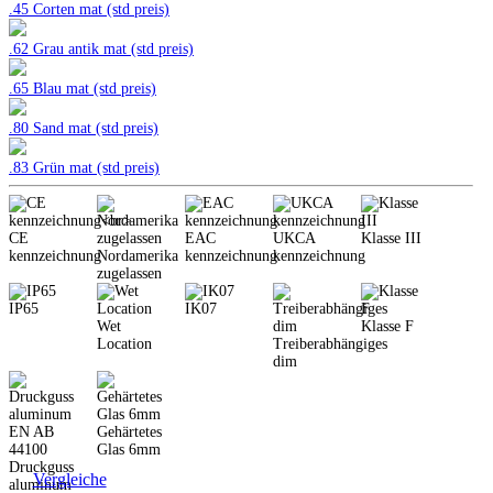
.45 Corten mat (std preis)
.62 Grau antik mat (std preis)
.65 Blau mat (std preis)
.80 Sand mat (std preis)
.83 Grün mat (std preis)
CE
EAC
UKCA
Klasse III
kennzeichnung
Nordamerika
kennzeichnung
kennzeichnung
zugelassen
IP65
IK07
Wet
Klasse F
Location
Treiberabhängiges
dim
Gehärtetes
Glas 6mm
Druckguss
Vergleiche
aluminum