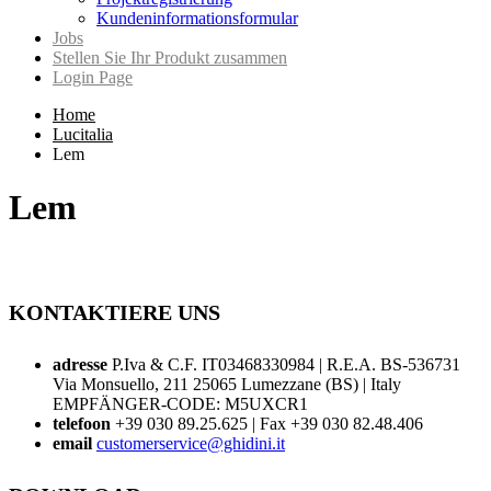
Kundeninformationsformular
Jobs
Stellen Sie Ihr Produkt zusammen
Login Page
Home
Lucitalia
Lem
Lem
KONTAKTIERE UNS
adresse
P.Iva & C.F. IT03468330984 | R.E.A. BS-536731
Via Monsuello, 211 25065 Lumezzane (BS) | Italy
EMPFÄNGER-CODE: M5UXCR1
telefoon
+39 030 89.25.625 | Fax +39 030 82.48.406
email
customerservice@ghidini.it