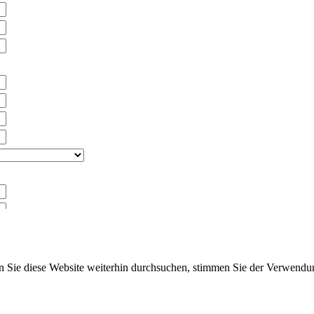
en des Katalogs
n Sie diese Website weiterhin durchsuchen, stimmen Sie der Verwend
ich an Ihren Vertriebsmitarbeiter
tzung oder Lichtdesign