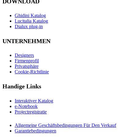
DOWNLOAD
Ghidini Katalog
Lucitalia Katalog
Dialux plug-in
UNTERNEHMEN
Designers
Firmenprofil
Privatsphäre
Cookie-Richtlinie
Handige Links
Interaktiver Katalog
e-Notebook
Projectregistratie
Allgemeine Geschäftsbedingungen Für Den Verkauf
Garantiebedingungen