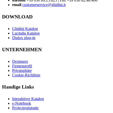
telefoon
+39 030 89.25.625 | Fax +39 030 82.48.406
email
customerservice@ghidini.it
DOWNLOAD
Ghidini Katalog
Lucitalia Katalog
Dialux plug-in
UNTERNEHMEN
Designers
Firmenprofil
Privatsphäre
Cookie-Richtlinie
Handige Links
Interaktiver Katalog
e-Notebook
Projectregistratie