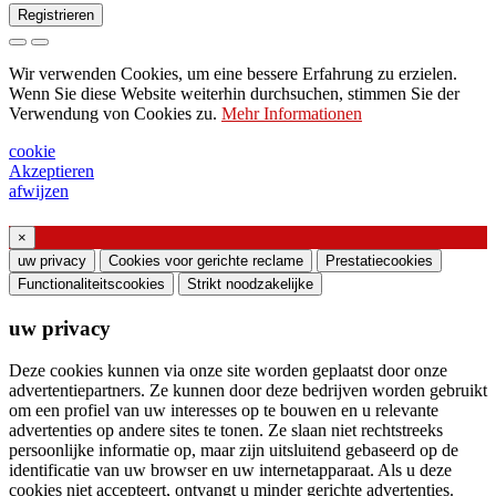
Registrieren
Anfrage zum Senden des Katalogs
Wir verwenden Cookies, um eine bessere Erfahrung zu erzielen.
Bitte wenden Sie sich an Ihren
Wenn Sie diese Website weiterhin durchsuchen, stimmen Sie der
Verwendung von Cookies zu.
Mehr Informationen
Vertriebsmitarbeiter
Bitte um Unterstützung oder Lichtdesign
cookie
Akzeptieren
Anfrage für Webinar oder Schulung zu
afwijzen
Produkten von Ghidini & Lucitalia
×
Einverständniserklärung (Artikel 7 der EU-
uw privacy
Cookies voor gerichte reclame
Prestatiecookies
Verordnung Nr. 2016/679)
Functionaliteitscookies
Strikt noodzakelijke
uw privacy
Ich erkläre, dass ich die Informationen zur
Verarbeitung personenbezogener Daten gelesen
Deze cookies kunnen via onze site worden geplaatst door onze
habe und der Verarbeitung meiner
advertentiepartners. Ze kunnen door deze bedrijven worden gebruikt
om een ​​profiel van uw interesses op te bouwen en u relevante
personenbezogenen Daten zustimme.
advertenties op andere sites te tonen. Ze slaan niet rechtstreeks
Ich stimme der Verarbeitung meiner
persoonlijke informatie op, maar zijn uitsluitend gebaseerd op de
identificatie van uw browser en uw internetapparaat. Als u deze
persönlichen Daten zu, um kommerzielle oder
cookies niet accepteert, ontvangt u minder gerichte advertenties.