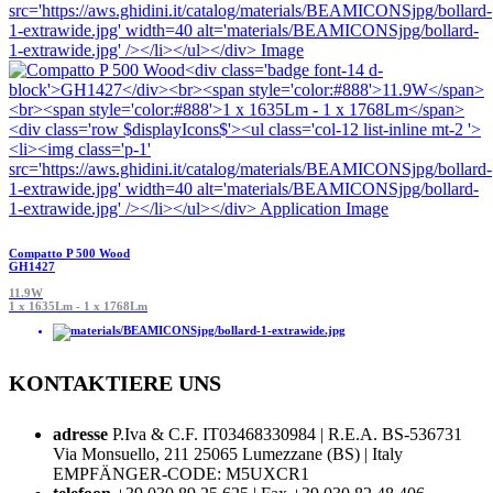
Compatto P 500 Wood
GH1427
11.9W
1 x 1635Lm - 1 x 1768Lm
KONTAKTIERE UNS
adresse
P.Iva & C.F. IT03468330984 | R.E.A. BS-536731
Via Monsuello, 211 25065 Lumezzane (BS) | Italy
EMPFÄNGER-CODE: M5UXCR1