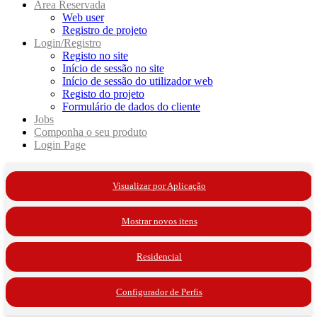
Area Reservada
Web user
Registro de projeto
Login/Registro
Registo no site
Início de sessão no site
Início de sessão do utilizador web
Registo do projeto
Formulário de dados do cliente
Jobs
Componha o seu produto
Login Page
Visualizar por Aplicação
Mostrar novos itens
Residencial
Configurador de Perfis