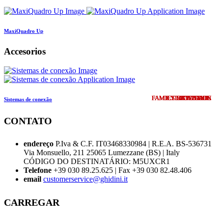
MaxiQuadro Up
Accesorios
FAMILY EXTENSION
FAMILY EXTENSION
FAMILY EXTENSION
FAMILY EXTENSION
FAMILY EXTENSION
FAMILY EXTENSION
FAMILY EXTENSION
DESIGN UPDATE
DESIGN UPDATE
COMING SOON
NOVIDADE
NOVIDADE
NOVIDADE
NOVIDADE
NOVIDADE
NOVIDADE
NOVIDADE
NOVIDADE
NOVIDADE
NOVIDADE
NOVIDADE
NOVIDADE
NOVIDADE
NOVIDADE
NOVIDADE
Sistemas de conexão
CONTATO
endereço
P.Iva & C.F. IT03468330984 | R.E.A. BS-536731
Via Monsuello, 211 25065 Lumezzane (BS) | Italy
CÓDIGO DO DESTINATÁRIO: M5UXCR1
Telefone
+39 030 89.25.625 | Fax +39 030 82.48.406
email
customerservice@ghidini.it
CARREGAR