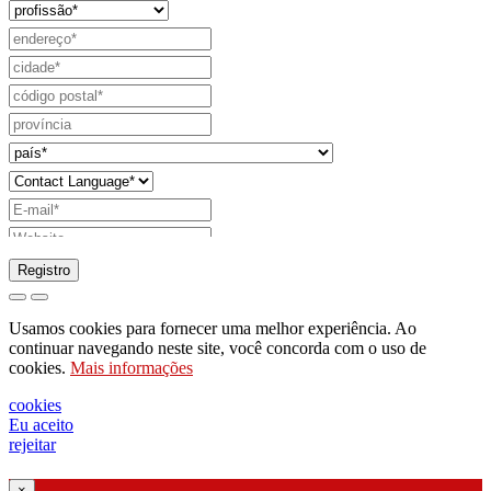
Registro
pedido para enviar catálogo
Usamos cookies para fornecer uma melhor experiência. Ao
pedido para ser contactado pelo seu
continuar navegando neste site, você concorda com o uso de
cookies.
Mais informações
representante de vendas
pedido de suporte ou projeto de iluminação
cookies
Eu aceito
Solicitação de webinar ou treinamento sobre
rejeitar
produtos Ghidini & Lucitalia
×