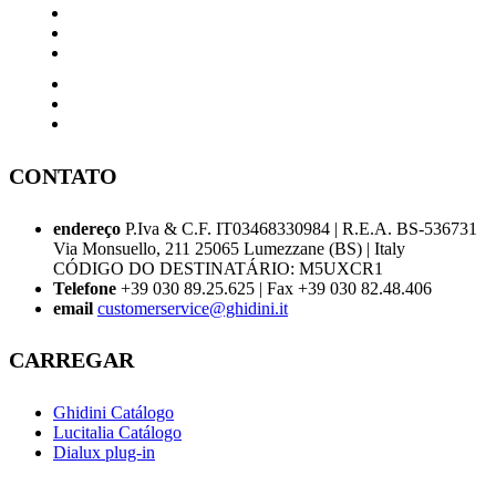
CONTATO
endereço
P.Iva & C.F. IT03468330984 | R.E.A. BS-536731
Via Monsuello, 211 25065 Lumezzane (BS) | Italy
CÓDIGO DO DESTINATÁRIO: M5UXCR1
Telefone
+39 030 89.25.625 | Fax +39 030 82.48.406
email
customerservice@ghidini.it
CARREGAR
Ghidini Catálogo
Lucitalia Catálogo
Dialux plug-in