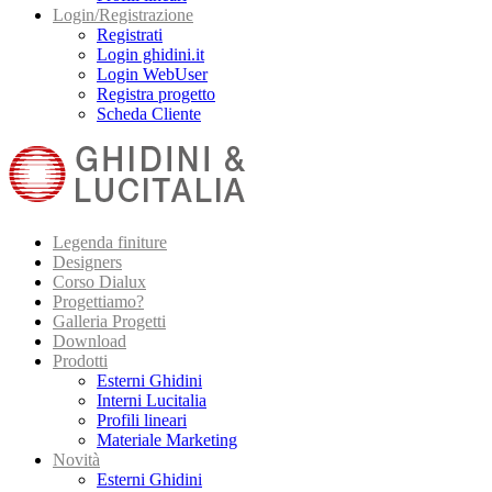
Login/Registrazione
Registrati
Login ghidini.it
Login WebUser
Registra progetto
Scheda Cliente
Legenda finiture
Designers
Corso Dialux
Progettiamo?
Galleria Progetti
Download
Prodotti
Esterni Ghidini
Interni Lucitalia
Profili lineari
Materiale Marketing
Novità
Esterni Ghidini