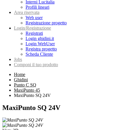
Interni Lucitalia
Profili lineari
Area riservata
Web user
Registrazione progetto
Login/Registrazione
Registrati
Login ghidini.it
Login WebUser
Registra progetto
Scheda Cliente
Jobs
Componi il tuo prodotto
Home
Ghidini
Punto C SQ
MaxiPunto 45
MaxiPunto SQ 24V
MaxiPunto SQ 24V