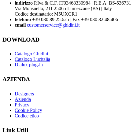
indirizzo
P.Iva & C.F. IT03468330984 | R.E.A. BS-536731
Via Monsuello, 211 25065 Lumezzane (BS) | Italy
Codice destinatario: M5UXCR1
telefono
+39 030 89.25.625 | Fax +39 030 82.48.406
email
customerservice@ghidini.it
DOWNLOAD
Catalogo Ghidini
Catalogo Lucitalia
Dialux plug-in
AZIENDA
Designers
Azienda
Privacy
Cookie Policy
Codice etico
Link Utili