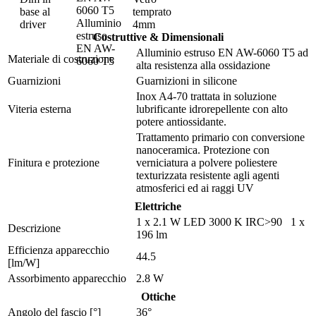
base al
temprato
Alluminio
driver
4mm
estruso
Costruttive & Dimensionali
EN AW-
Alluminio estruso EN AW-6060 T5 ad
Materiale di costruzione
6060 T5
alta resistenza alla ossidazione
Guarnizioni
Guarnizioni in silicone
Inox A4-70 trattata in soluzione
Viteria esterna
lubrificante idrorepellente con alto
potere antiossidante.
Trattamento primario con conversione
nanoceramica. Protezione con
Finitura e protezione
verniciatura a polvere poliestere
texturizzata resistente agli agenti
atmosferici ed ai raggi UV
Elettriche
1 x 2.1 W LED 3000 K IRC>90 1 x
Descrizione
196 lm
Efficienza apparecchio
44.5
[lm/W]
Assorbimento apparecchio
2.8 W
Ottiche
Angolo del fascio [°]
36°