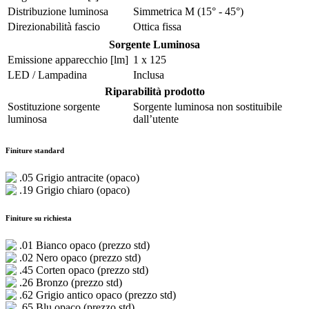
Distribuzione luminosa
Simmetrica M (15° - 45°)
Direzionabilità fascio
Ottica fissa
Sorgente Luminosa
Emissione apparecchio [lm]
1 x 125
LED / Lampadina
Inclusa
Riparabilità prodotto
Sostituzione sorgente
Sorgente luminosa non sostituibile
luminosa
dall’utente
Finiture standard
.05 Grigio antracite (opaco)
.19 Grigio chiaro (opaco)
Finiture su richiesta
.01 Bianco opaco (prezzo std)
.02 Nero opaco (prezzo std)
.45 Corten opaco (prezzo std)
.26 Bronzo (prezzo std)
.62 Grigio antico opaco (prezzo std)
.65 Blu opaco (prezzo std)