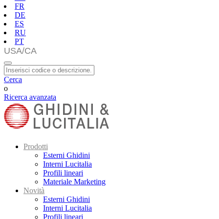
FR
DE
ES
RU
PT
Cerca
o
Ricerca avanzata
Prodotti
Esterni Ghidini
Interni Lucitalia
Profili lineari
Materiale Marketing
Novità
Esterni Ghidini
Interni Lucitalia
Profili lineari