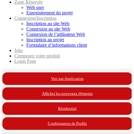
Zone Réservée
Web user
Enregistrement du projet
Connexion/Inscription
Inscription au site Web
Connexion au site Web
Connexion de l’utilisateur Web
Inscription au projet
Formulaire d’informations client
Jobs
Composez votre produit
Login Page
Voir par Application
Afficher les nouveaux éléments
Résidentiel
Configurateur de Profils